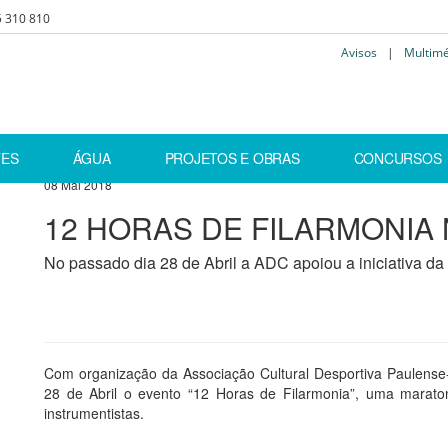
5 310 810
Avisos
|
Multim
PAUL
TES
ÁGUA
PROJETOS E OBRAS
CONCURSOS
08 Mai 2018
12 HORAS DE FILARMONIA
No passado dia 28 de Abril a ADC apoiou a iniciativa da
Com organização da Associação Cultural Desportiva Paulense
28 de Abril o evento “12 Horas de Filarmonia”, uma marat
instrumentistas.