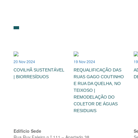
20 Nov 2024
19 Nov 2024
19
COVILHÃ SUSTENTÁVEL
REQUALIFICAÇÃO DAS
A
| BIORRESÍDUOS
RUAS GAGO COUTINHO
D
E RUA DA QUELHA, NO
TEIXOSO |
REMODELAÇÃO DO
COLETOR DE ÁGUAS
RESIDUAIS
Edifício Sede
S
Rua Ruy Faleiro n.º 111 – Apartado 38
S