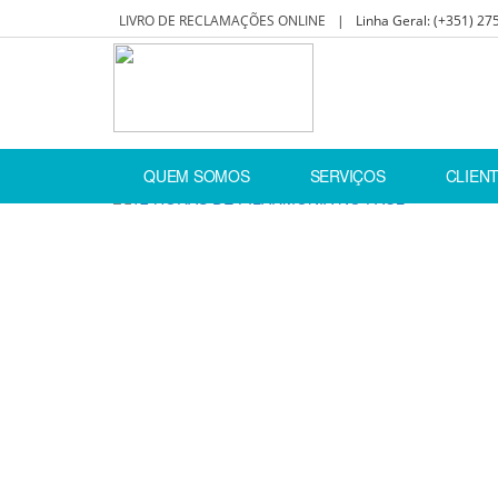
LIVRO DE RECLAMAÇÕES ONLINE
|
Linha Geral:
(+351) 27
Home
Notícias
12 HORAS DE FILARMONIA NO 
QUEM SOMOS
SERVIÇOS
CLIEN