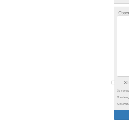
Obser
Si
Os campos
O endereç
A informa