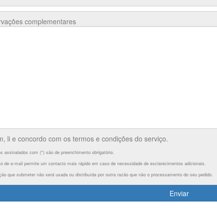
vações complementares
m, li e concordo com os termos e condições do serviço.
 assinalados com (*) são de preenchimento obrigatório.
o de e-mail permite um contacto mais rápido em caso de necessidade de esclarecimentos adicionais.
ção que submeter não será usada ou distribuída por outra razão que não o processamento do seu pedido.
Enviar