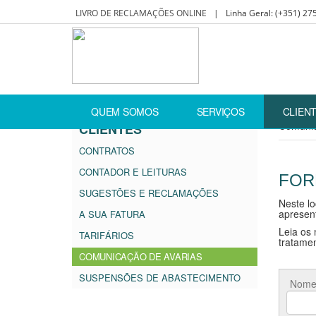
LIVRO DE RECLAMAÇÕES ONLINE
|
Linha Geral:
(+351) 27
Home
Clientes
Comunicação de Avarias
QUEM SOMOS
SERVIÇOS
CLIEN
Comunic
CLIENTES
CONTRATOS
CONTADOR E LEITURAS
FOR
SUGESTÕES E RECLAMAÇÕES
Neste lo
apresen
A SUA FATURA
Leia os
TARIFÁRIOS
tratamen
COMUNICAÇÃO DE AVARIAS
SUSPENSÕES DE ABASTECIMENTO
Nome 