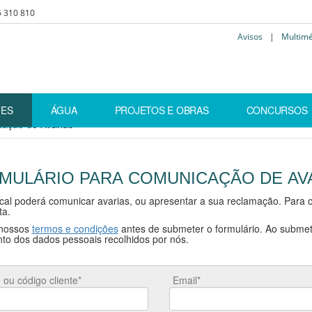
5 310 810
Avisos
|
Multim
TES
ÁGUA
PROJETOS E OBRAS
CONCURSOS
ação de Avarias
MULÁRIO PARA COMUNICAÇÃO DE AV
cal poderá comunicar avarias, ou apresentar a sua reclamação. Para o
ta.
 nossos
termos e condições
antes de submeter o formulário. Ao submet
to dos dados pessoais recolhidos por nós.
ou código cliente*
Email*