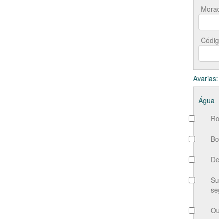
Mora
Códig
Avarias:
Água
Ro
Bo
De
Su
se
Ou