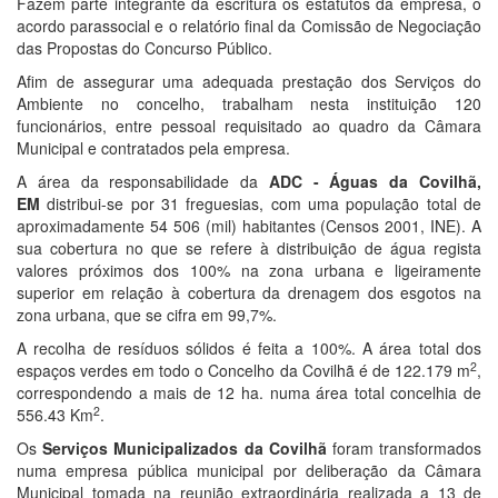
Fazem parte integrante da escritura os estatutos da empresa, o
acordo parassocial e o relatório final da Comissão de Negociação
das Propostas do Concurso Público.
Afim de assegurar uma adequada prestação dos Serviços do
Ambiente no concelho, trabalham nesta instituição 120
funcionários, entre pessoal requisitado ao quadro da Câmara
Municipal e contratados pela empresa.
A área da responsabilidade da
ADC - Águas da Covilhã,
EM
distribui-se por 31 freguesias, com uma população total de
aproximadamente 54 506 (mil) habitantes (Censos 2001, INE). A
sua cobertura no que se refere à distribuição de água regista
valores próximos dos 100% na zona urbana e ligeiramente
superior em relação à cobertura da drenagem dos esgotos na
zona urbana, que se cifra em 99,7%.
A recolha de resíduos sólidos é feita a 100%. A área total dos
2
espaços verdes em todo o Concelho da Covilhã é de 122.179 m
,
correspondendo a mais de 12 ha. numa área total concelhia de
2
556.43 Km
.
Os
Serviços Municipalizados da Covilhã
foram transformados
numa empresa pública municipal por deliberação da Câmara
Municipal tomada na reunião extraordinária realizada a 13 de