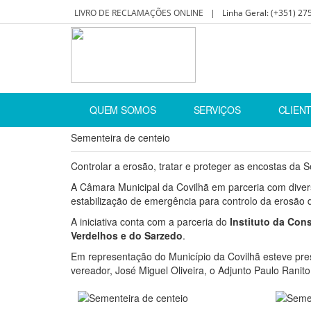
LIVRO DE RECLAMAÇÕES ONLINE
|
Linha Geral:
(+351) 27
Home
Sensibilização ambiental
Campanhas e Ati
QUEM SOMOS
SERVIÇOS
CLIEN
Sementeira de centeio
Controlar a erosão, tratar e proteger as encostas da S
A Câmara Municipal da Covilhã em parceria com divers
estabilização de emergência para controlo da erosão 
A iniciativa conta com a parceria do
Instituto da Con
Verdelhos e do Sarzedo
.
Em representação do Município da Covilhã esteve pres
vereador, José Miguel Oliveira, o Adjunto Paulo Rani