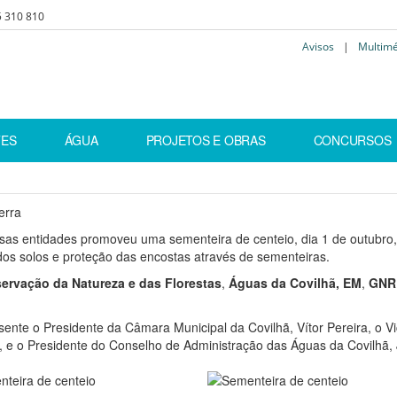
5 310 810
Avisos
|
Multim
vidades
TES
ÁGUA
PROJETOS E OBRAS
CONCURSOS
erra
as entidades promoveu uma sementeira de centeio, dia 1 de outubro, 
dos solos e proteção das encostas através de sementeiras.
servação da Natureza e das Florestas
,
Águas da Covilhã, EM
,
GNR 
ente o Presidente da Câmara Municipal da Covilhã, Vítor Pereira, o V
to, e o Presidente do Conselho de Administração das Águas da Covilhã