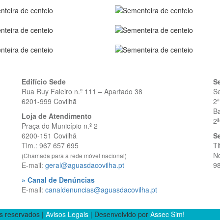
Edifício Sede
S
Rua Ruy Faleiro n.º 111 – Apartado 38
S
6201-999 Covilhã
2ª
Ba
Loja de Atendimento
2ª
Praça do Município n.º 2
6200-151 Covilhã
Se
Tlm.: 967 657 695
Tl
No
(Chamada para a rede móvel nacional)
E-mail:
geral@aguasdacovilha.pt
9
» Canal de Denúncias
E-mail:
canaldenuncias@aguasdacovilha.pt
s reservados |
Avisos Legais
| Desenvolvido por
Assec Sim!