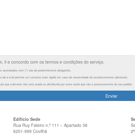
m, li e concordo com os termos e condições do serviço.
 assinalados com (*) são de preenchimento obrigatório.
o de e-mail permite um contacto mais rápido em caso de necessidade de esclarecimentos adicionais.
ção que submeter não será usada ou distribuída por outra razão que não o processamento do seu pedido.
Enviar
Edifício Sede
S
Rua Ruy Faleiro n.º 111 – Apartado 38
S
6201-999 Covilhã
2ª