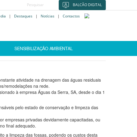
BALCÃO DIGITAL
édia
|
Destaques
|
Notícias
|
Contactos
SENSIBILIZAÇÃO AMBIENTAL
stante atividade na drenagem das águas residuais
ões/remodelações na rede.
ssionado à empresa Águas da Serra, SA, desde o dia 1
nsáveis pelo estado de conservação e limpeza das
 por empresas privadas devidamente capacitadas, ou
ino final adequado.
ito a limpeza das fossas, podendo os custos desta