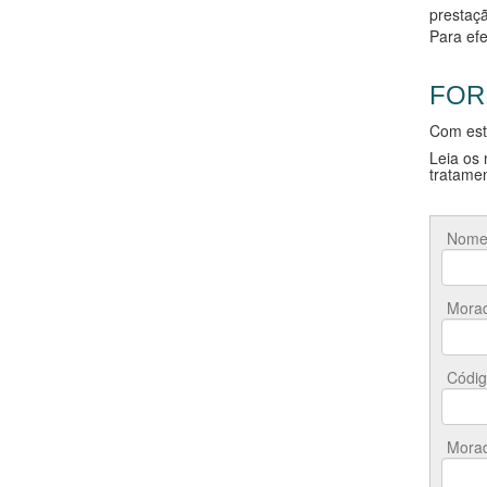
prestaçã
Para ef
FOR
Com este
Leia os
tratamen
Nome 
Mora
Códig
Morad