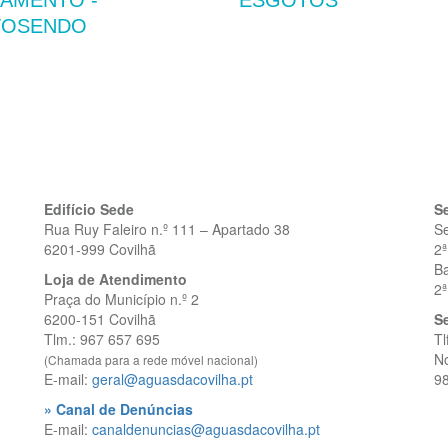
AMENTO -
ESGOTOS
TOSENDO
Edifício Sede
S
Rua Ruy Faleiro n.º 111 – Apartado 38
S
6201-999 Covilhã
2ª
Ba
Loja de Atendimento
2ª
Praça do Município n.º 2
6200-151 Covilhã
Se
Tlm.: 967 657 695
Tl
No
(Chamada para a rede móvel nacional)
E-mail:
geral@aguasdacovilha.pt
9
» Canal de Denúncias
E-mail:
canaldenuncias@aguasdacovilha.pt