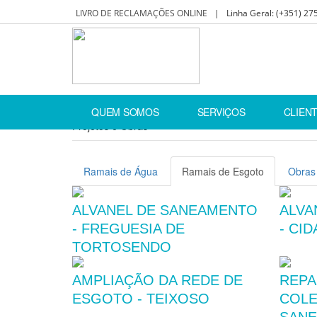
LIVRO DE RECLAMAÇÕES ONLINE
|
Linha Geral:
(+351) 27
Home
Projetos e Obras
Ramais de Esgoto
QUEM SOMOS
SERVIÇOS
CLIEN
Projetos e Obras
Ramais de Água
Ramais de Esgoto
Obras
ALVANEL DE SANEAMENTO
ALVA
- FREGUESIA DE
- CI
TORTOSENDO
AMPLIAÇÃO DA REDE DE
REPA
ESGOTO - TEIXOSO
COLE